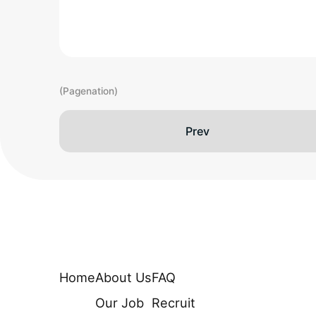
(Pagenation)
Prev
Home
About Us
FAQ
Our Job
Recruit